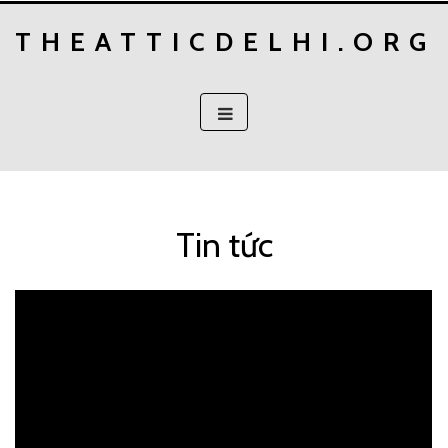
Skip
THEATTICDELHI.ORG
to
content
Tin tức