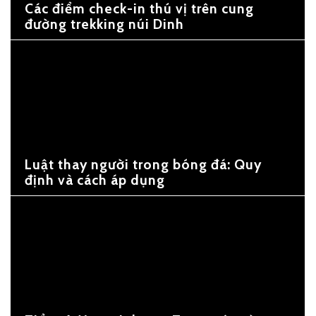
Các điểm check-in thú vị trên cung
đường trekking núi Dinh
Luật thay người trong bóng đá: Quy
định và cách áp dụng