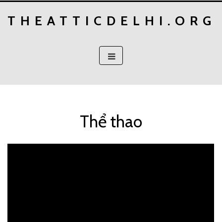
Skip
THEATTICDELHI.ORG
to
content
Thể thao