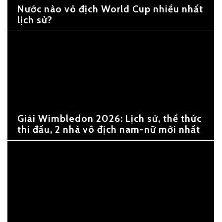
Nước nào vô địch World Cup nhiều nhất
lịch sử?
Giải Wimbledon 2026: Lịch sử, thể thức
thi đấu, 2 nhà vô địch nam-nữ mới nhất