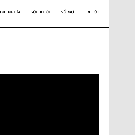
ỊNH NGHĨA
SỨC KHỎE
SỔ MƠ
TIN TỨC