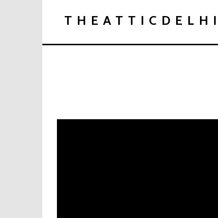
Skip
THEATTICDELH
to
content