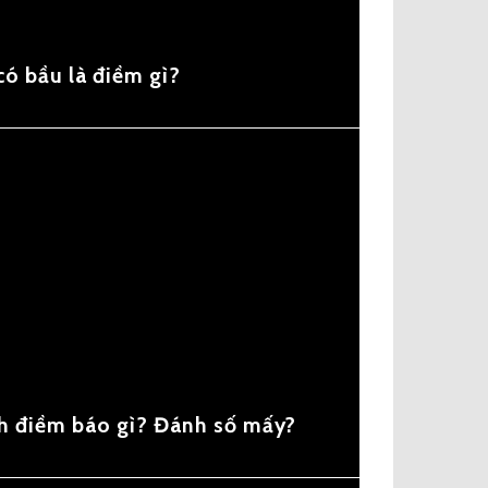
ó bầu là điềm gì?
h điềm báo gì? Đánh số mấy?