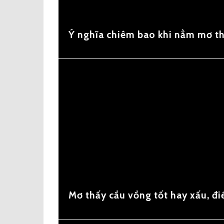
Ý nghĩa chiêm bao khi nằm mơ t
Mơ thấy cầu vồng tốt hay xấu, đi