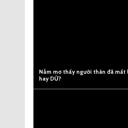
Nằm mơ thấy người thân đã mất
hay DỮ?