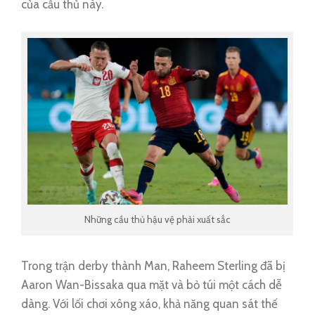
của cầu thủ này.
Những cầu thủ hậu vệ phải xuất sắc
Trong trận derby thành Man, Raheem Sterling đã bị
Aaron Wan-Bissaka qua mặt và bỏ túi một cách dễ
dàng. Với lối chơi xông xáo, khả năng quan sát thế