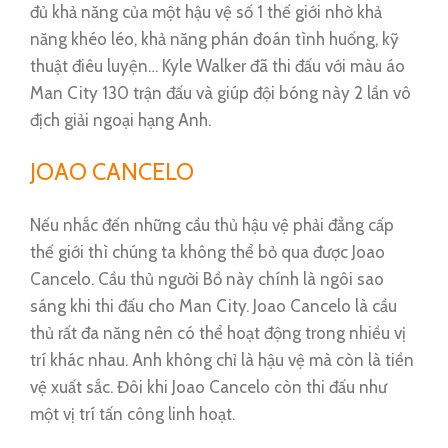
đủ khả năng của một hậu vệ số 1 thế giới nhờ khả
năng khéo léo, khả năng phán đoán tình huống, kỹ
thuật điêu luyện… Kyle Walker đã thi đấu với màu áo
Man City 130 trận đấu và giúp đội bóng này 2 lần vô
địch giải ngoại hạng Anh.
JOAO CANCELO
Nếu nhắc đến những cầu thủ hậu vệ phải đẳng cấp
thế giới thì chúng ta không thể bỏ qua được Joao
Cancelo. Cầu thủ người Bồ này chính là ngôi sao
sáng khi thi đấu cho Man City. Joao Cancelo là cầu
thủ rất đa năng nên có thể hoạt động trong nhiều vị
trí khác nhau. Anh không chỉ là hậu vệ mà còn là tiền
vệ xuất sắc. Đôi khi Joao Cancelo còn thi đấu như
một vị trí tấn công linh hoạt.