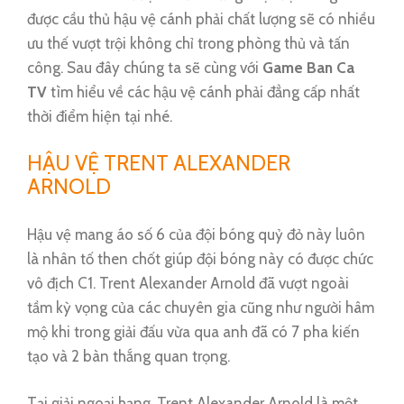
được cầu thủ hậu vệ cánh phải chất lượng sẽ có nhiều
ưu thế vượt trội không chỉ trong phòng thủ và tấn
công. Sau đây chúng ta sẽ cùng với
Game Ban Ca
TV
tìm hiểu về các hậu vệ cánh phải đẳng cấp nhất
thời điểm hiện tại nhé.
HẬU VỆ TRENT ALEXANDER
ARNOLD
Hậu vệ mang áo số 6 của đội bóng quỷ đỏ này luôn
là nhân tố then chốt giúp đội bóng này có được chức
vô địch C1. Trent Alexander Arnold đã vượt ngoài
tầm kỳ vọng của các chuyên gia cũng như người hâm
mộ khi trong giải đấu vừa qua anh đã có 7 pha kiến
tạo và 2 bàn thắng quan trọng.
Tại giải ngoại hạng, Trent Alexander Arnold là một