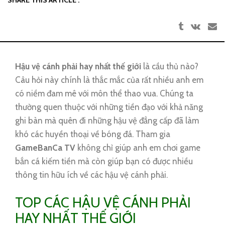
Hậu vệ cánh phải hay nhất thế giới
là cầu thủ nào?
Câu hỏi này chính là thắc mắc của rất nhiều anh em
có niềm đam mê với môn thể thao vua. Chúng ta
thường quen thuộc với những tiền đạo với khả năng
ghi bàn mà quên đi những hậu vệ đẳng cấp đã làm
khó các huyền thoại về bóng đá. Tham gia
GameBanCa TV
không chỉ giúp anh em
chơi game
bắn cá kiếm tiền mà
còn giúp bạn có được nhiều
thông tin hữu ích về các hậu vệ cánh phải.
TOP CÁC HẬU VỆ CÁNH PHẢI
HAY NHẤT THẾ GIỚI