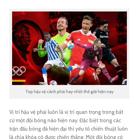
Top hậu vệ cánh phải hay nhất thế giới hiện nay
Vị trí hậu vệ phải luôn là vị trí quan trọng trong bất
cứ một đội bóng nào hiện nay. Đặc biệt trong các
trận đấu bóng đá hiện đại thì yếu tố chiến thuật luôn
là chìa khóa có được chiến thắng. Một đội bóng có